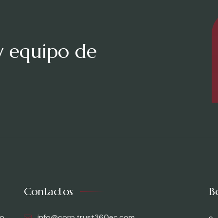
y equipo de
Contactos
B
o,
info@corp.trust360ec.com