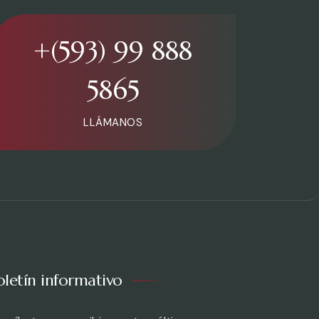
+(593) 99 888
5865
LLÁMANOS
oletín informativo